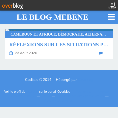
MENU
LE BLOG MEBENE
CAMEROUN ET AFRIQUE, DÉMOCRATIE, ALTERNANCE, @FORCEDUDROIT
RÉFLEXIONS SUR LES SITUATIONS POLITIQUES MALIENNE ET IVOIRIENNE...
23 Août 2020
…
Cedistic © 2014 - Hébergé par
Overblog
Voir le profil de
mebene
sur le portail Overblog
Top articles
Contact
Signaler un abus
C.G.U.
Cookies et données personnelles
Préférences cookies